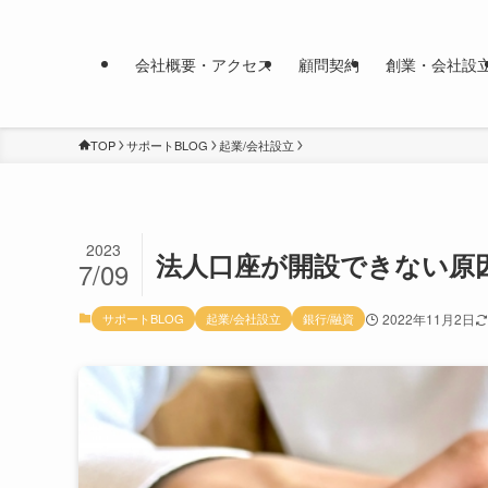
会社概要・アクセス
顧問契約
創業・会社設
TOP
サポートBLOG
起業/会社設立
2023
法人口座が開設できない原
7/09
サポートBLOG
起業/会社設立
銀行/融資
2022年11月2日